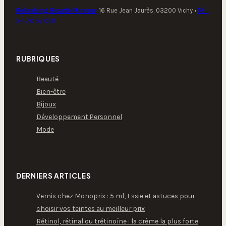
Relooking Beauté Minceur
16 Rue Jean Jaurès, 03200 Vichy
•
Tél :
04 70 97 01 11
RUBRIQUES
Beauté
Bien-être
Bijoux
Développement Personnel
Mode
DERNIERS ARTICLES
Vernis chez Monoprix : 5 ml, Essie et astuces pour
choisir vos teintes au meilleur prix
Rétinol, rétinal ou trétinoïne : la crème la plus forte