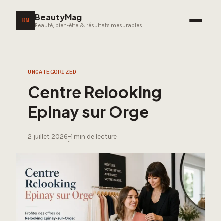
BeautyMag
BM
Beauté, bien-être & résultats mesurables
UNCATEGORIZED
Centre Relooking
Epinay sur Orge
2 juillet 2026
1 min de lecture
·
·