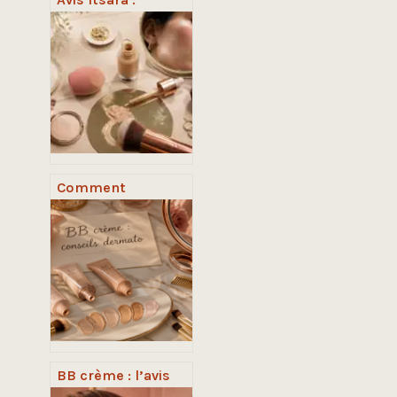
pourquoi 98 % des
clients valident ces
bijoux en argent
massif
Comment
appliquer son fond
de teint : 4 outils
et la méthode des
pros pour un fini
zéro défaut
BB crème : l’avis
des