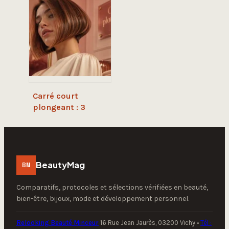
dermatologues
sur ce soin 4-en-1
est-il rassurant ?
Carré court
plongeant : 3
techniques de pro
pour structurer
votre nuque et
dompter le volume
BeautyMag
BM
Comparatifs, protocoles et sélections vérifiées en beauté,
bien-être, bijoux, mode et développement personnel.
Relooking Beauté Minceur
16 Rue Jean Jaurès, 03200 Vichy
•
Tél :