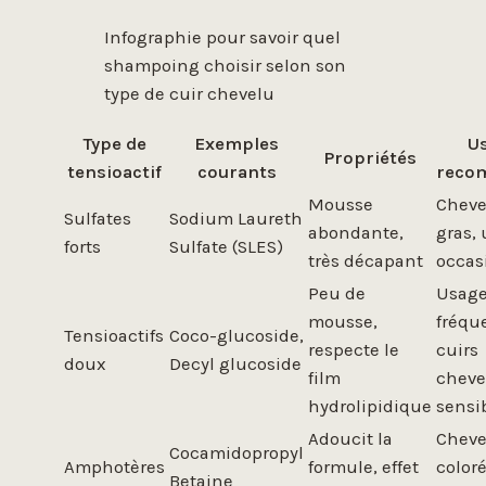
Infographie pour savoir quel
shampoing choisir selon son
type de cuir chevelu
Type de
Exemples
U
Propriétés
tensioactif
courants
reco
Mousse
Cheve
Sulfates
Sodium Laureth
abondante,
gras,
forts
Sulfate (SLES)
très décapant
occas
Peu de
Usag
mousse,
fréqu
Tensioactifs
Coco-glucoside,
respecte le
cuirs
doux
Decyl glucoside
film
cheve
hydrolipidique
sensi
Adoucit la
Chev
Cocamidopropyl
Amphotères
formule, effet
color
Betaine