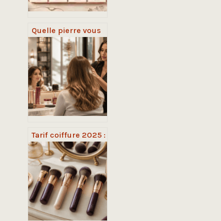
Quelle pierre vous
correspond ? 3
méthodes pour
choisir votre allié
minéral
Tarif coiffure 2025 :
30 € le brushing,
650 € la journée,
pourquoi de tels
écarts ?