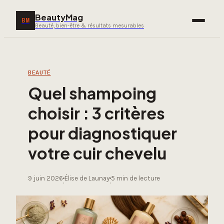
BeautyMag
BM
Beauté, bien-être & résultats mesurables
BEAUTÉ
Quel shampoing
choisir : 3 critères
pour diagnostiquer
votre cuir chevelu
9 juin 2026
Élise de Launay
5 min de lecture
·
·