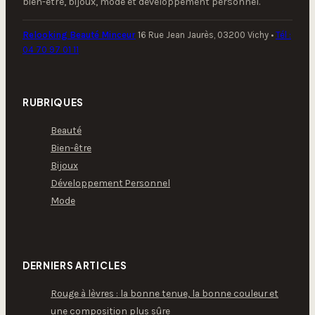
bien-être, bijoux, mode et développement personnel.
Relooking Beauté Minceur
16 Rue Jean Jaurès, 03200 Vichy
•
Tél :
04 70 97 01 11
RUBRIQUES
Beauté
Bien-être
Bijoux
Développement Personnel
Mode
DERNIERS ARTICLES
Rouge à lèvres : la bonne tenue, la bonne couleur et
une composition plus sûre