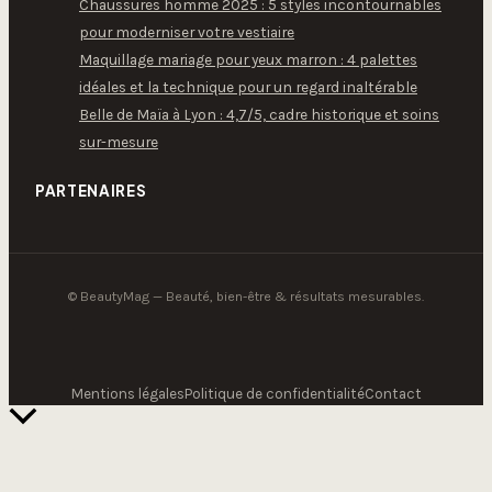
Chaussures homme 2025 : 5 styles incontournables
pour moderniser votre vestiaire
Maquillage mariage pour yeux marron : 4 palettes
idéales et la technique pour un regard inaltérable
Belle de Maïa à Lyon : 4,7/5, cadre historique et soins
sur-mesure
PARTENAIRES
© BeautyMag — Beauté, bien-être & résultats mesurables.
Mentions légales
Politique de confidentialité
Contact
Retour
en
haut