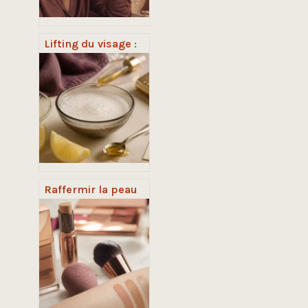
Lifting du visage :
gagner 10 ans sans
figer vos traits ni
laisser de traces
visibles
Raffermir la peau
naturellement : 5
remèdes de grand-
mère et gestes
clés