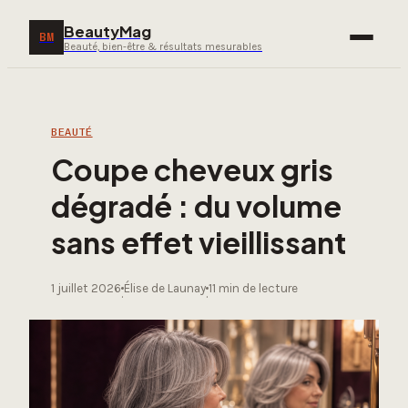
BeautyMag
BM
Beauté, bien-être & résultats mesurables
BEAUTÉ
Coupe cheveux gris
dégradé : du volume
sans effet vieillissant
1 juillet 2026
Élise de Launay
11 min de lecture
·
·