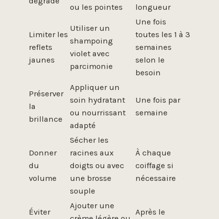
dégradé
ou les pointes
longueur
Une fois
Utiliser un
Limiter les
toutes les 1 à 3
shampoing
reflets
semaines
violet avec
jaunes
selon le
parcimonie
besoin
Appliquer un
Préserver
soin hydratant
Une fois par
la
ou nourrissant
semaine
brillance
adapté
Sécher les
Donner
racines aux
À chaque
du
doigts ou avec
coiffage si
volume
une brosse
nécessaire
souple
Ajouter une
Éviter
Après le
crème légère ou