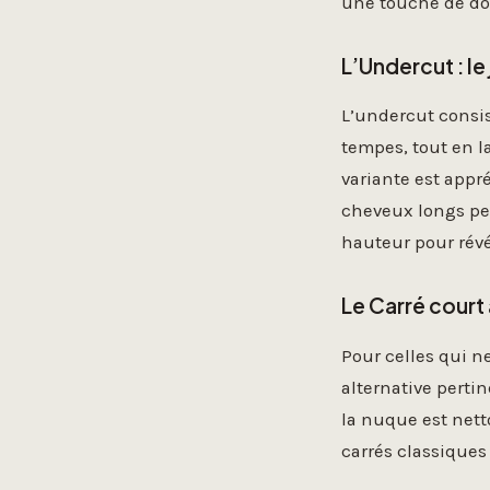
une touche de do
L’Undercut : l
L’undercut consis
tempes, tout en l
variante est appré
cheveux longs peu
hauteur pour révél
Le Carré cour
Pour celles qui ne
alternative pertin
la nuque est nett
carrés classiques