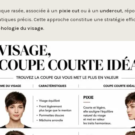
uque rasée, associée à un
pixie cut
ou à un
undercut
, rép
atiques précis. Cette approche constitue une stratégie eff
hologie du visage
.