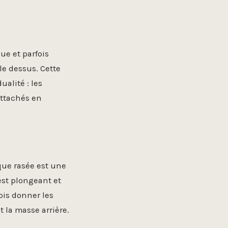
ue et parfois
e dessus. Cette
ualité : les
attachés en
ue rasée est une
 est plongeant et
ois donner les
 la masse arrière.