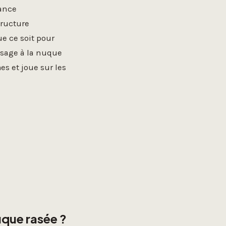
gance
structure
ue ce soit pour
assage à la nuque
s et joue sur les
uque rasée ?