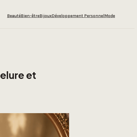
Beauté
Bien-être
Bijoux
Développement Personnel
Mode
:
elure et