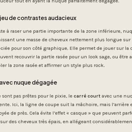
uceur tout en ayant la nuque parfaitement dégagée.
e jeu de contrastes audacieux
te à raser une partie importante de la zone inférieure, nuq
aissant une masse de cheveux nettement plus longue sur l
ciée pour son côté graphique. Elle permet de jouer sur la d
vent recouvrir la partie rasée pour un look sage, ou être 
er la zone rasée et affirmer un style plus rock.
t avec nuque dégagée
 sont pas prêtes pour le pixie, le
carré court
avec une nuq
ente. Ici, la ligne de coupe suit la mâchoire, mais l’arrière
oyée de près. Cela évite l’effet « casque » que peuvent parf
 sur des cheveux très épais, en allégeant considérablement