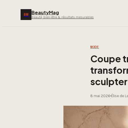
BeautyMag
BM
Beauté, bien-être & résultats mesurables
MODE
Coupe tr
transfor
sculpter
8 mai 2026
Élise de 
·