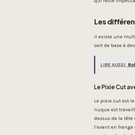
qui reste impecca
Les différen
Il existe une mul
sert de base à des
LIRE AUSSI
Rob
Le Pixie Cut av
Le pixie cut est 
nuque est travail
dessus de la tête
l’avant en frange 