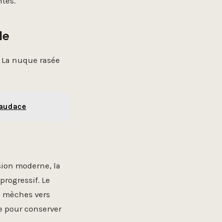
ntes.
le
. La nuque rasée
 audace
sion moderne, la
progressif. Le
s mèches vers
le pour conserver