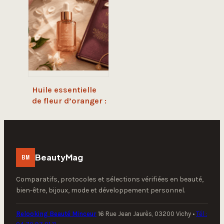
réels pour votre
santé mentale et
physique
Huile essentielle
de fleur d’oranger :
1 tonne de fleurs
pour 1 litre
d’essence et les
clés de son usage
BeautyMag
BM
Comparatifs, protocoles et sélections vérifiées en beauté,
bien-être, bijoux, mode et développement personnel.
Relooking Beauté Minceur
16 Rue Jean Jaurès, 03200 Vichy
•
Tél :