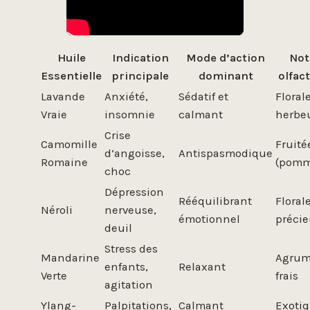
Huile
Indication
Mode d’action
Not
Essentielle
principale
dominant
olfact
Lavande
Anxiété,
Sédatif et
Florale
Vraie
insomnie
calmant
herbe
Crise
Camomille
Fruité
d’angoisse,
Antispasmodique
Romaine
(pomm
choc
Dépression
Rééquilibrant
Floral
Néroli
nerveuse,
émotionnel
préci
deuil
Stress des
Mandarine
Agru
enfants,
Relaxant
Verte
frais
agitation
Ylang-
Palpitations,
Calmant
Exotiq