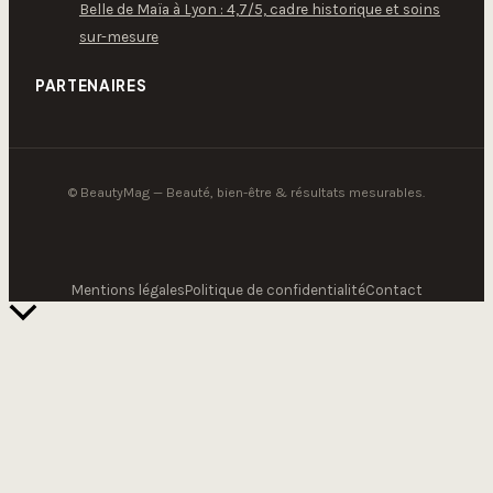
Belle de Maïa à Lyon : 4,7/5, cadre historique et soins
sur-mesure
PARTENAIRES
© BeautyMag — Beauté, bien-être & résultats mesurables.
Mentions légales
Politique de confidentialité
Contact
Retour
en
haut