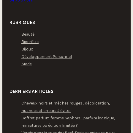
04 70 97 01 11
RUBRIQUES
Beauté
Bien-être
Bijoux
Développement Personnel
Mode
DERNIERS ARTICLES
Cheveux noirs et mèches rouges : décoloration,
nuances et erreurs à éviter
Coffret parfum femme Sephora : parfum iconique,
miniatures ou édition limitée ?
Vernis chez Monoprix : 5 ml, Essie et astuces pour