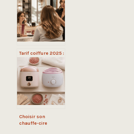
facteurs clés pour
anticiper votre
facture finale
Tarif coiffure 2025 :
30 € le brushing,
650 € la journée,
pourquoi de tels
écarts ?
Choisir son
chauffe-cire
professionnel :