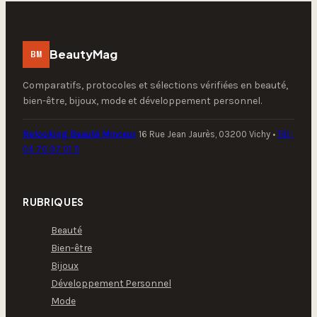
thermostat digital
ou cuve amovible
pour votre institut
?
BeautyMag
BM
Comparatifs, protocoles et sélections vérifiées en beauté,
bien-être, bijoux, mode et développement personnel.
Relooking Beauté Minceur
16 Rue Jean Jaurès, 03200 Vichy
•
Tél :
04 70 97 01 11
RUBRIQUES
Beauté
Bien-être
Bijoux
Développement Personnel
Mode