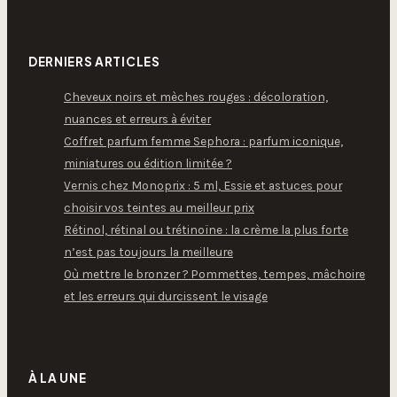
DERNIERS ARTICLES
Cheveux noirs et mèches rouges : décoloration,
nuances et erreurs à éviter
Coffret parfum femme Sephora : parfum iconique,
miniatures ou édition limitée ?
Vernis chez Monoprix : 5 ml, Essie et astuces pour
choisir vos teintes au meilleur prix
Rétinol, rétinal ou trétinoïne : la crème la plus forte
n’est pas toujours la meilleure
Où mettre le bronzer ? Pommettes, tempes, mâchoire
et les erreurs qui durcissent le visage
À LA UNE