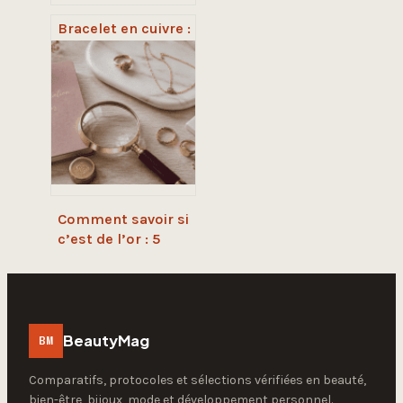
Bracelet en cuivre :
remède naturel
contre l’arthrose
ou simple
accessoire de
mode ?
Comment savoir si
c’est de l’or : 5
méthodes
infaillibles pour
authentifier vos
bijoux
BeautyMag
BM
Comparatifs, protocoles et sélections vérifiées en beauté,
bien-être, bijoux, mode et développement personnel.