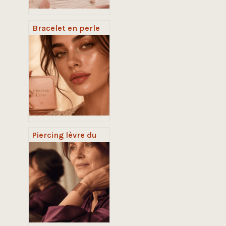
Bracelet en perle
de culture : 3
critères de qualité
pour choisir votre
bijou en or 18
carats
Piercing lèvre du
bas : 5 variantes
esthétiques et les
étapes clés pour
une cicatrisation
sans risque