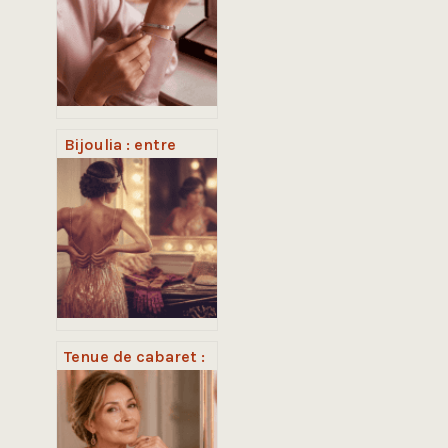
épiderme de
l’intérieur
Bijoulia : entre
qualité artisanale
et promesses
marketing, quel
est le verdict ?
Tenue de cabaret :
5 pièces et
accessoires
indispensables
pour un look