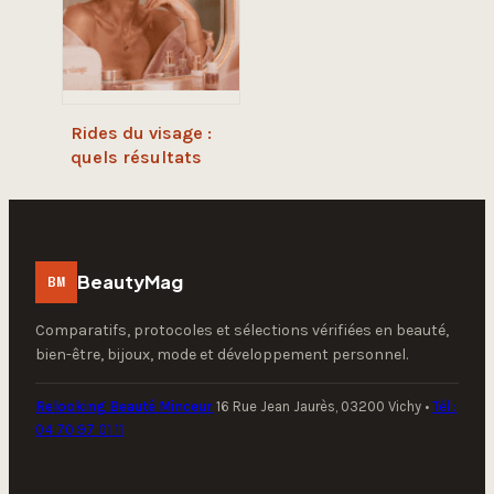
réussi
Rides du visage :
quels résultats
attendre
réellement du
laser CO2 ou Icon ?
BeautyMag
BM
Comparatifs, protocoles et sélections vérifiées en beauté,
bien-être, bijoux, mode et développement personnel.
Relooking Beauté Minceur
16 Rue Jean Jaurès, 03200 Vichy
•
Tél :
04 70 97 01 11