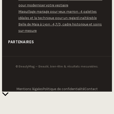
pour moderniser votre vestiaire
Maquillage mariage pour yeux marron : 4 palettes
idéales et la technique pour un regard inaltérable
Belle de Maïa à Lyon : 4,7/5, cadre historique et soins
sur-mesure
PARTENAIRES
© BeautyMag — Beauté, bien-être & résultats mesurables.
Mentions légales
Politique de confidentialité
Contact
Retour
en
haut