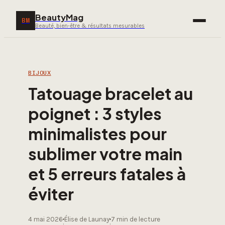
BeautyMag
BM
Beauté, bien-être & résultats mesurables
BIJOUX
Tatouage bracelet au
poignet : 3 styles
minimalistes pour
sublimer votre main
et 5 erreurs fatales à
éviter
4 mai 2026
Élise de Launay
7 min de lecture
·
·