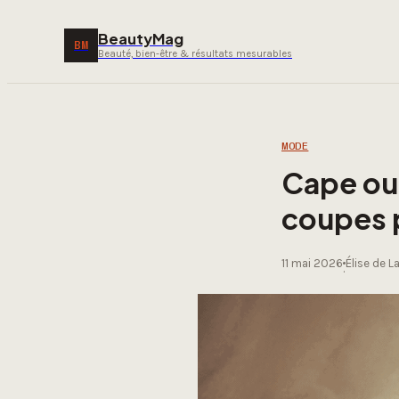
BeautyMag
BM
Beauté, bien-être & résultats mesurables
MODE
Cape ou 
coupes p
11 mai 2026
Élise de L
·