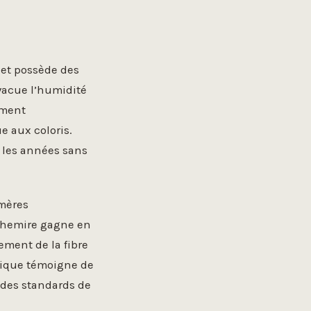
s et possède des
évacue l’humidité
lement
e aux coloris.
a les années sans
ymères
achemire gagne en
ement de la fibre
anique témoigne de
n des standards de