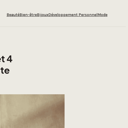
Beauté
Bien-être
Bijoux
Développement Personnel
Mode
t 4
tte