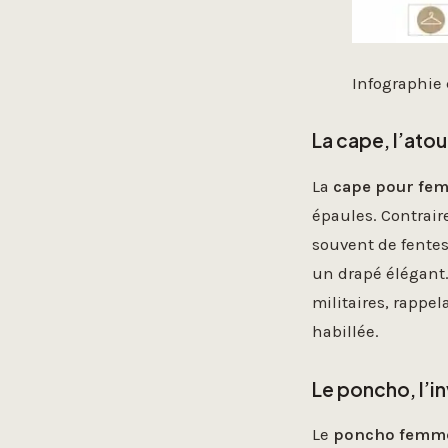
Infographie
La cape, l’ato
La
cape pour fe
épaules. Contrair
souvent de fentes
un drapé élégant.
militaires, rappe
habillée.
Le poncho, l’i
Le
poncho femm