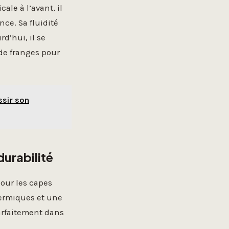
ale à l’avant, il
ce. Sa fluidité
d’hui, il se
de franges pour
ssir son
durabilité
Pour les capes
ermiques et une
arfaitement dans