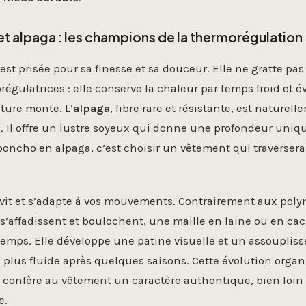
et alpaga : les champions de la thermorégulation
est prisée pour sa finesse et sa douceur. Elle ne gratte pa
régulatrices : elle conserve la chaleur par temps froid et 
ture monte. L’
alpaga
, fibre rare et résistante, est naturel
 Il offre un lustre soyeux qui donne une profondeur uniqu
poncho en alpaga, c’est choisir un vêtement qui traverser
e vit et s’adapte à vos mouvements. Contrairement aux pol
s’affadissent et boulochent, une maille en laine ou en c
temps. Elle développe une patine visuelle et un assoupliss
 plus fluide après quelques saisons. Cette évolution org
 et confère au vêtement un caractère authentique, bien loi
e.