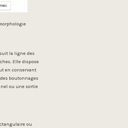
 morphologie
suit la ligne des
hes. Elle dispose
out en conservant
u des boutonnages
nnel ou une sortie
ectangulaire ou