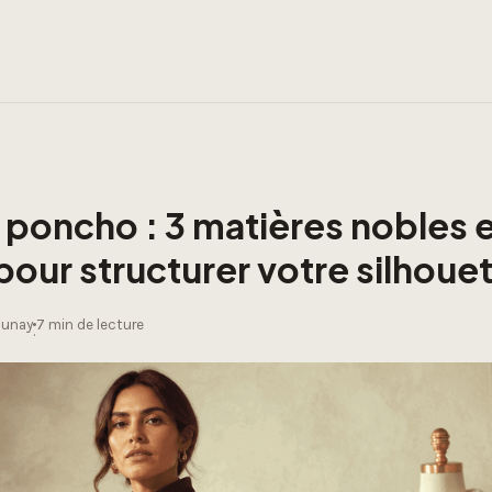
poncho : 3 matières nobles e
our structurer votre silhoue
aunay
7 min de lecture
·