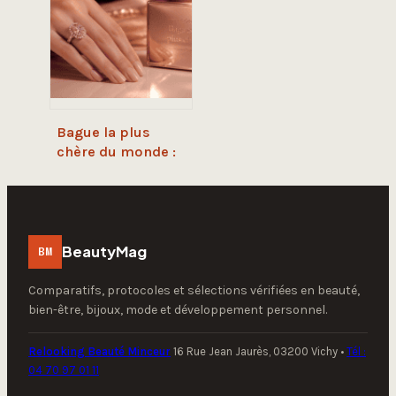
étapes clés pour
une cicatrisation
sans risque
Bague la plus
chère du monde :
71 millions de
dollars et les 3
piliers de sa valeur
BeautyMag
BM
Comparatifs, protocoles et sélections vérifiées en beauté,
bien-être, bijoux, mode et développement personnel.
Relooking Beauté Minceur
16 Rue Jean Jaurès, 03200 Vichy
•
Tél :
04 70 97 01 11