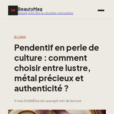
BeautyMag
BM
Beauté, bien-être & résultats mesurables
BIJOUX
Pendentif en perle de
culture : comment
choisir entre lustre,
métal précieux et
authenticité ?
11 mai 2026
Élise de Launay
5 min de lecture
·
·