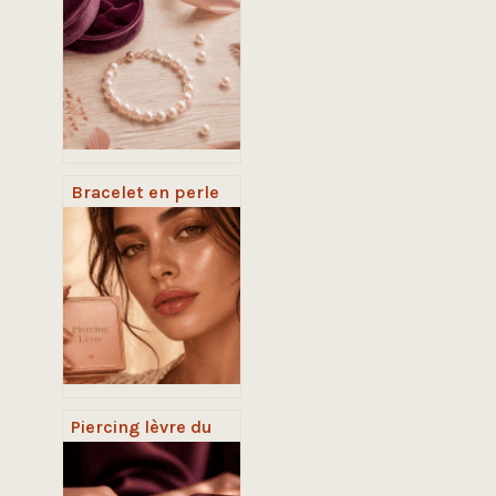
styles
minimalistes pour
sublimer votre
main et 5 erreurs
fatales à éviter
Bracelet en perle
de culture : 3
critères de qualité
pour choisir votre
bijou en or 18
carats
Piercing lèvre du
bas : 5 variantes
esthétiques et les