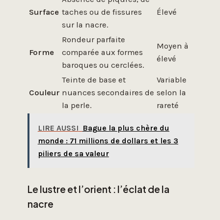
Surface
taches ou de fissures
Élevé
sur la nacre.
Rondeur parfaite
Moyen à
Forme
comparée aux formes
élevé
baroques ou cerclées.
Teinte de base et
Variable
Couleur
nuances secondaires de
selon la
la perle.
rareté
LIRE AUSSI
Bague la plus chère du
monde : 71 millions de dollars et les 3
piliers de sa valeur
Le lustre et l’orient : l’éclat de la
nacre