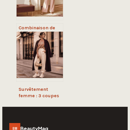
Combinaison de
mariage : l’ourlet
parfait et 4 styles
de chaussures
pour élancer votre
silhouette
Survêtement
femme : 3 coupes
et 4 astuces pour
un look urbain
maîtrisé
BeautyMag
BM