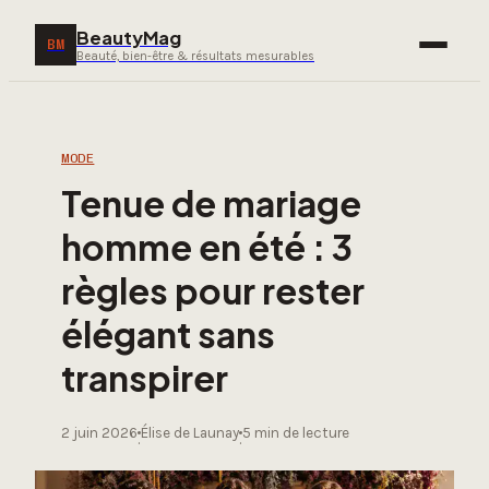
BeautyMag
BM
Beauté, bien-être & résultats mesurables
MODE
Tenue de mariage
homme en été : 3
règles pour rester
élégant sans
transpirer
2 juin 2026
Élise de Launay
5 min de lecture
·
·