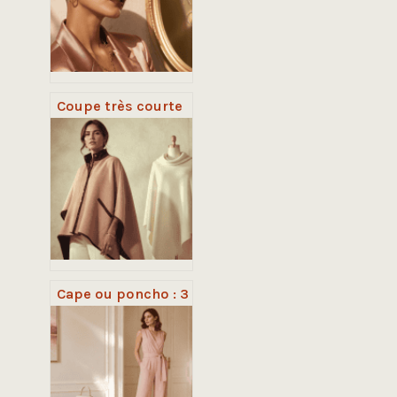
Coupe très courte
avec nuque rasée :
transformer son
style, alléger sa
chevelure et
sculpter son
visage
Cape ou poncho : 3
matières nobles et
4 coupes pour
structurer votre
silhouette