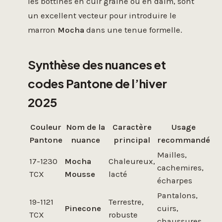
les bottines en cuir grainé ou en daim, sont
un excellent vecteur pour introduire le
marron
Mocha
dans une tenue formelle.
Synthèse des nuances et
codes Pantone de l’hiver
2025
Couleur
Nom de la
Caractère
Usage
Pantone
nuance
principal
recommandé
Mailles,
17-1230
Mocha
Chaleureux,
cachemires,
TCX
Mousse
lacté
écharpes
Pantalons,
19-1121
Terrestre,
Pinecone
cuirs,
TCX
robuste
chaussures