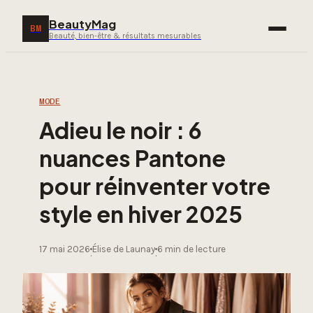
BeautyMag
BM
Beauté, bien-être & résultats mesurables
MODE
Adieu le noir : 6
nuances Pantone
pour réinventer votre
style en hiver 2025
17 mai 2026
Élise de Launay
6 min de lecture
·
·