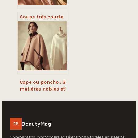
Coupe très courte
avec nuque rasée :
transformer son
style, alléger sa
chevelure et
sculpter son
visage
Cape ou poncho : 3
matières nobles et
4 coupes pour
structurer votre
silhouette
BeautyMag
BM
Comparatifs, protocoles et sélections vérifiées en beauté,