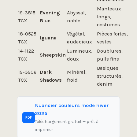
Manteaux
19-3815
Evening
Abyssal,
longs,
TCX
Blue
noble
costumes
18-0525
Végétal,
Pièces fortes,
Iguana
TCX
audacieux
vestes
14-1122
Lumineux,
Doublures,
Sheepskin
TCX
doux
pulls fins
Basiques
19-3906
Dark
Minéral,
structurés,
TCX
Shadows
froid
denim
Nuancier couleurs mode hiver
2025
PDF
Téléchargement gratuit — prêt à
imprimer