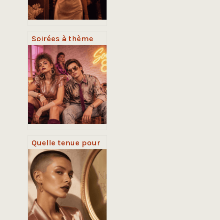
Soirées à thème
2024 : 4 concepts
immersifs pour
garantir l’adhésion
de vos invités
Quelle tenue pour
une soirée années
80 ? Couleurs fluo,
épaulettes et
accessoires cultes